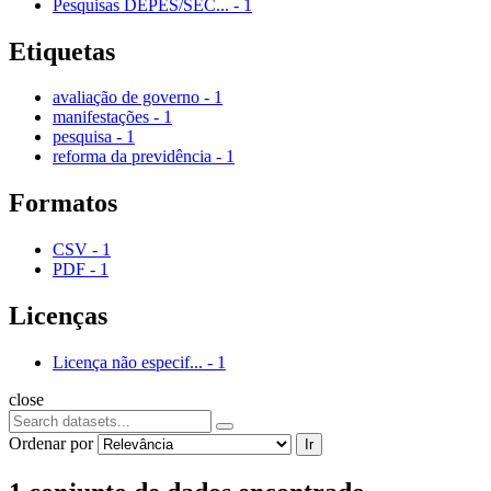
Pesquisas DEPES/SEC...
-
1
Etiquetas
avaliação de governo
-
1
manifestações
-
1
pesquisa
-
1
reforma da previdência
-
1
Formatos
CSV
-
1
PDF
-
1
Licenças
Licença não especif...
-
1
close
Ordenar por
Ir