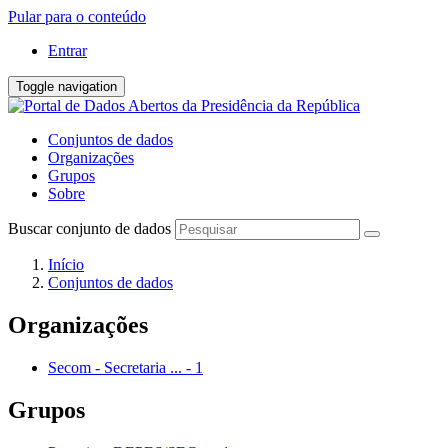
Pular para o conteúdo
Entrar
Toggle navigation
Conjuntos de dados
Organizações
Grupos
Sobre
Buscar conjunto de dados
Início
Conjuntos de dados
Organizações
Secom - Secretaria ...
-
1
Grupos