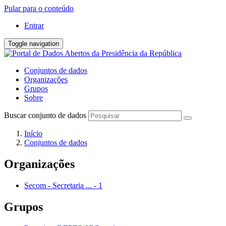
Pular para o conteúdo
Entrar
Toggle navigation
Conjuntos de dados
Organizações
Grupos
Sobre
Buscar conjunto de dados
Início
Conjuntos de dados
Organizações
Secom - Secretaria ...
-
1
Grupos