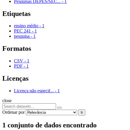
Pesquisas DEPES/SEC...
-
1
Etiquetas
ensino médio
-
1
PEC 241
-
1
pesquisa
-
1
Formatos
CSV
-
1
PDF
-
1
Licenças
Licença não especif...
-
1
close
Ordenar por
Ir
1 conjunto de dados encontrado