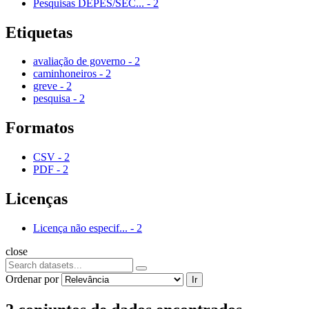
Pesquisas DEPES/SEC...
-
2
Etiquetas
avaliação de governo
-
2
caminhoneiros
-
2
greve
-
2
pesquisa
-
2
Formatos
CSV
-
2
PDF
-
2
Licenças
Licença não especif...
-
2
close
Ordenar por
Ir