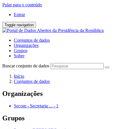
Pular para o conteúdo
Entrar
Toggle navigation
Conjuntos de dados
Organizações
Grupos
Sobre
Buscar conjunto de dados
Início
Conjuntos de dados
Organizações
Secom - Secretaria ...
-
1
Grupos