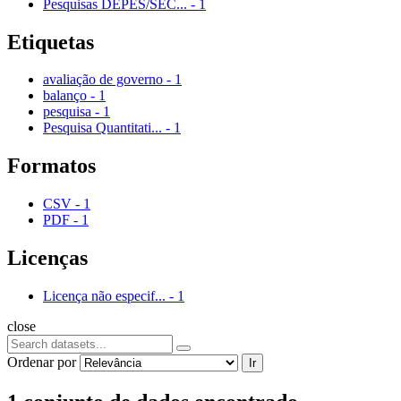
Pesquisas DEPES/SEC...
-
1
Etiquetas
avaliação de governo
-
1
balanço
-
1
pesquisa
-
1
Pesquisa Quantitati...
-
1
Formatos
CSV
-
1
PDF
-
1
Licenças
Licença não especif...
-
1
close
Ordenar por
Ir