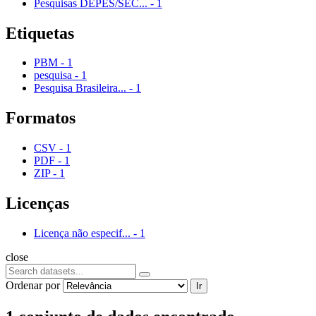
Pesquisas DEPES/SEC...
-
1
Etiquetas
PBM
-
1
pesquisa
-
1
Pesquisa Brasileira...
-
1
Formatos
CSV
-
1
PDF
-
1
ZIP
-
1
Licenças
Licença não especif...
-
1
close
Ordenar por
Ir