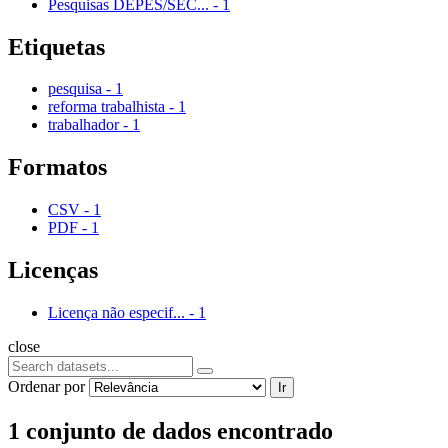
Pesquisas DEPES/SEC...
-
1
Etiquetas
pesquisa
-
1
reforma trabalhista
-
1
trabalhador
-
1
Formatos
CSV
-
1
PDF
-
1
Licenças
Licença não especif...
-
1
close
Ordenar por
Ir
1 conjunto de dados encontrado