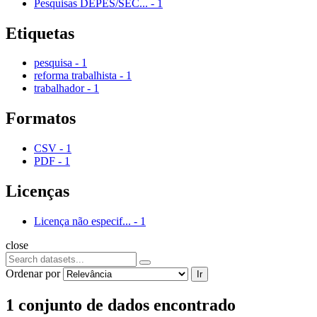
Pesquisas DEPES/SEC...
-
1
Etiquetas
pesquisa
-
1
reforma trabalhista
-
1
trabalhador
-
1
Formatos
CSV
-
1
PDF
-
1
Licenças
Licença não especif...
-
1
close
Ordenar por
Ir
1 conjunto de dados encontrado