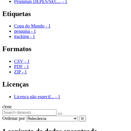
Pesquisas DEPES/SEC...
-
1
Etiquetas
Copa do Mundo
-
1
pesquisa
-
1
tracking
-
1
Formatos
CSV
-
1
PDF
-
1
ZIP
-
1
Licenças
Licença não especif...
-
1
close
Ordenar por
Ir