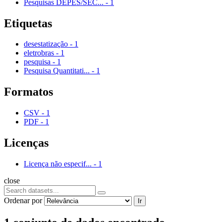
Pesquisas DEPES/SEC...
-
1
Etiquetas
desestatização
-
1
eletrobras
-
1
pesquisa
-
1
Pesquisa Quantitati...
-
1
Formatos
CSV
-
1
PDF
-
1
Licenças
Licença não especif...
-
1
close
Ordenar por
Ir