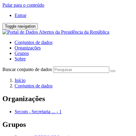
Pular para o conteúdo
Entrar
Toggle navigation
Conjuntos de dados
Organizações
Grupos
Sobre
Buscar conjunto de dados
Início
Conjuntos de dados
Organizações
Secom - Secretaria ...
-
1
Grupos