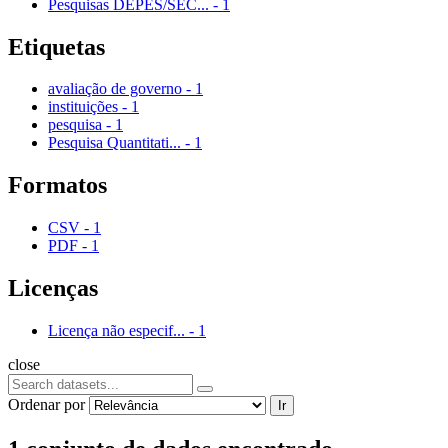
Pesquisas DEPES/SEC...
-
1
Etiquetas
avaliação de governo
-
1
instituições
-
1
pesquisa
-
1
Pesquisa Quantitati...
-
1
Formatos
CSV
-
1
PDF
-
1
Licenças
Licença não especif...
-
1
close
Ordenar por
Ir