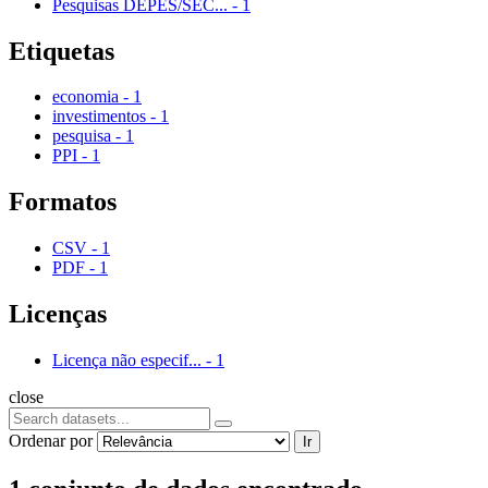
Pesquisas DEPES/SEC...
-
1
Etiquetas
economia
-
1
investimentos
-
1
pesquisa
-
1
PPI
-
1
Formatos
CSV
-
1
PDF
-
1
Licenças
Licença não especif...
-
1
close
Ordenar por
Ir