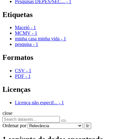
Pesquisas DEPES/SEC...
-
1
Etiquetas
Maceió
-
1
MCMV
-
1
minha casa minha vida
-
1
pesquisa
-
1
Formatos
CSV
-
1
PDF
-
1
Licenças
Licença não especif...
-
1
close
Ordenar por
Ir