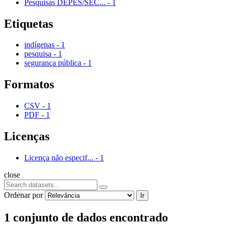
Pesquisas DEPES/SEC...
-
1
Etiquetas
indígenas
-
1
pesquisa
-
1
segurança pública
-
1
Formatos
CSV
-
1
PDF
-
1
Licenças
Licença não especif...
-
1
close
Ordenar por
Ir
1 conjunto de dados encontrado