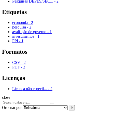
Pesquisas DEPES/SEC...
-
2
Etiquetas
economia
-
2
pesquisa
-
2
avaliação de governo
-
1
investimentos
-
1
PPI
-
1
Formatos
CSV
-
2
PDF
-
2
Licenças
Licença não especif...
-
2
close
Ordenar por
Ir