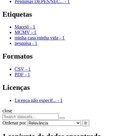
Pesquisas DEPES/SEC...
-
1
Etiquetas
Maceió
-
1
MCMV
-
1
minha casa minha vida
-
1
pesquisa
-
1
Formatos
CSV
-
1
PDF
-
1
Licenças
Licença não especif...
-
1
close
Ordenar por
Ir