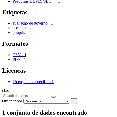
Pesquisas DEPES/SEC...
-
1
Etiquetas
avaliação de governo
-
1
economia
-
1
pesquisa
-
1
Formatos
CSV
-
1
PDF
-
1
Licenças
Licença não especif...
-
1
close
Ordenar por
Ir
1 conjunto de dados encontrado