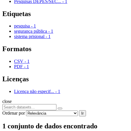
Pesquisas DEPES/SEC...
-
1
Etiquetas
pesquisa
-
1
segurança pública
-
1
sistema prisional
-
1
Formatos
CSV
-
1
PDF
-
1
Licenças
Licença não especif...
-
1
close
Ordenar por
Ir
1 conjunto de dados encontrado