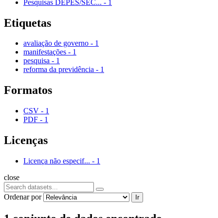
Pesquisas DEPES/SEC...
-
1
Etiquetas
avaliação de governo
-
1
manifestações
-
1
pesquisa
-
1
reforma da previdência
-
1
Formatos
CSV
-
1
PDF
-
1
Licenças
Licença não especif...
-
1
close
Ordenar por
Ir