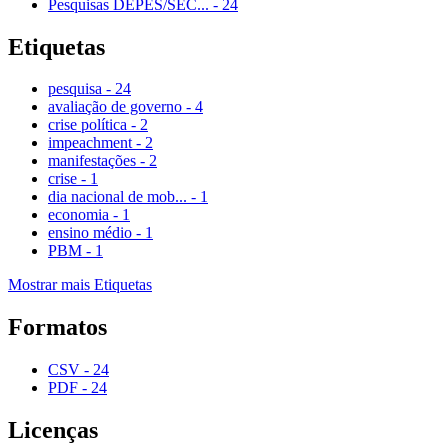
Pesquisas DEPES/SEC...
-
24
Etiquetas
pesquisa
-
24
avaliação de governo
-
4
crise política
-
2
impeachment
-
2
manifestações
-
2
crise
-
1
dia nacional de mob...
-
1
economia
-
1
ensino médio
-
1
PBM
-
1
Mostrar mais Etiquetas
Formatos
CSV
-
24
PDF
-
24
Licenças