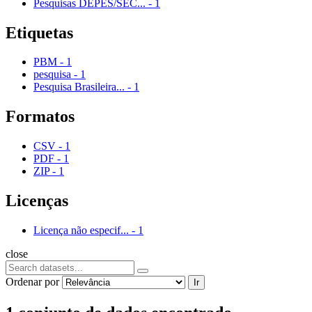
Pesquisas DEPES/SEC...
-
1
Etiquetas
PBM
-
1
pesquisa
-
1
Pesquisa Brasileira...
-
1
Formatos
CSV
-
1
PDF
-
1
ZIP
-
1
Licenças
Licença não especif...
-
1
close
Ordenar por
Ir