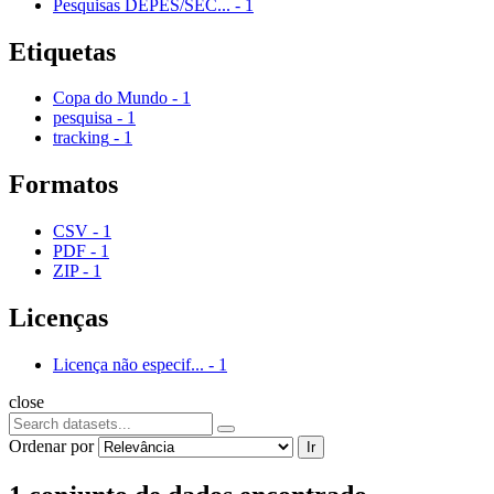
Pesquisas DEPES/SEC...
-
1
Etiquetas
Copa do Mundo
-
1
pesquisa
-
1
tracking
-
1
Formatos
CSV
-
1
PDF
-
1
ZIP
-
1
Licenças
Licença não especif...
-
1
close
Ordenar por
Ir