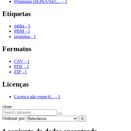
Pesquisas DEPES/SEC...
-
1
Etiquetas
mídia
-
1
PBM
-
1
pesquisa
-
1
Formatos
CSV
-
1
PDF
-
1
ZIP
-
1
Licenças
Licença não especif...
-
1
close
Ordenar por
Ir