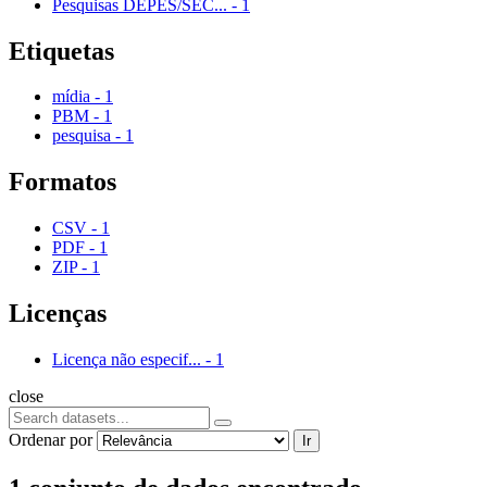
Pesquisas DEPES/SEC...
-
1
Etiquetas
mídia
-
1
PBM
-
1
pesquisa
-
1
Formatos
CSV
-
1
PDF
-
1
ZIP
-
1
Licenças
Licença não especif...
-
1
close
Ordenar por
Ir