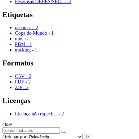
Pesquisas DEPES/SEC...
-
2
Etiquetas
pesquisa
-
2
Copa do Mundo
-
1
mídia
-
1
PBM
-
1
tracking
-
1
Formatos
CSV
-
2
PDF
-
2
ZIP
-
2
Licenças
Licença não especif...
-
2
close
Ordenar por
Ir