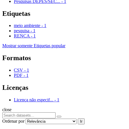
Pesquisas DEPES/SEC...
-
1
Etiquetas
meio ambiente
-
1
pesquisa
-
1
RENCA
-
1
Mostrar somente Etiquetas popular
Formatos
CSV
-
1
PDF
-
1
Licenças
Licença não especif...
-
1
close
Ordenar por
Ir