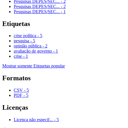
Pesquisas DEPES/SEC...
-
2
Pesquisas DEPES/SEC...
-
2
Pesquisas DEPES/SEC...
-
1
Etiquetas
crise política
-
5
pesquisa
-
5
opinião pública
-
2
avaliação de governo
-
1
crise
-
1
Mostrar somente Etiquetas popular
Formatos
CSV
-
5
PDF
-
5
Licenças
Licença não especif...
-
5