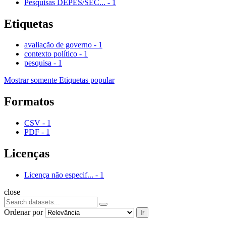
Pesquisas DEPES/SEC...
-
1
Etiquetas
avaliação de governo
-
1
contexto político
-
1
pesquisa
-
1
Mostrar somente Etiquetas popular
Formatos
CSV
-
1
PDF
-
1
Licenças
Licença não especif...
-
1
close
Ordenar por
Ir