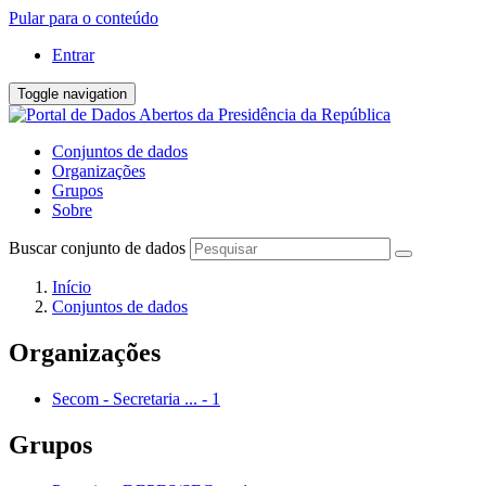
Pular para o conteúdo
Entrar
Toggle navigation
Conjuntos de dados
Organizações
Grupos
Sobre
Buscar conjunto de dados
Início
Conjuntos de dados
Organizações
Secom - Secretaria ...
-
1
Grupos