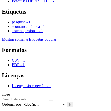
Pesquisas DEPES/SEC...
-
1
Etiquetas
pesquisa
-
1
segurança pública
-
1
sistema prisional
-
1
Mostrar somente Etiquetas popular
Formatos
CSV
-
1
PDF
-
1
Licenças
Licença não especif...
-
1
close
Ordenar por
Ir