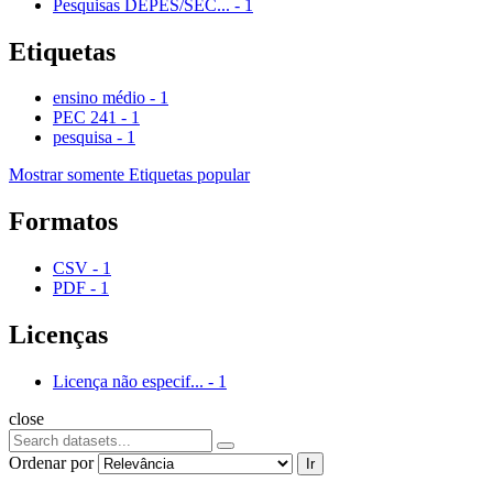
Pesquisas DEPES/SEC...
-
1
Etiquetas
ensino médio
-
1
PEC 241
-
1
pesquisa
-
1
Mostrar somente Etiquetas popular
Formatos
CSV
-
1
PDF
-
1
Licenças
Licença não especif...
-
1
close
Ordenar por
Ir