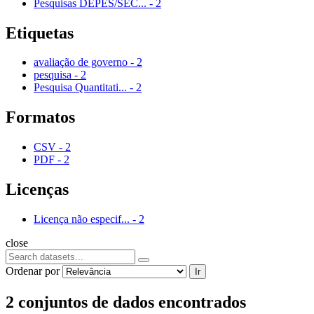
Pesquisas DEPES/SEC...
-
2
Etiquetas
avaliação de governo
-
2
pesquisa
-
2
Pesquisa Quantitati...
-
2
Formatos
CSV
-
2
PDF
-
2
Licenças
Licença não especif...
-
2
close
Ordenar por
Ir
2 conjuntos de dados encontrados