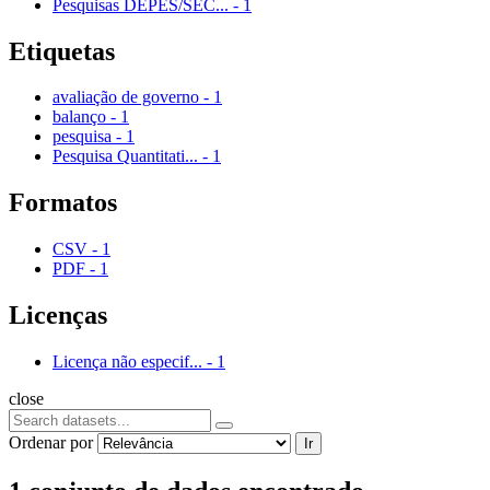
Pesquisas DEPES/SEC...
-
1
Etiquetas
avaliação de governo
-
1
balanço
-
1
pesquisa
-
1
Pesquisa Quantitati...
-
1
Formatos
CSV
-
1
PDF
-
1
Licenças
Licença não especif...
-
1
close
Ordenar por
Ir