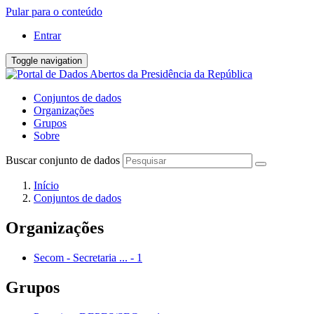
Pular para o conteúdo
Entrar
Toggle navigation
Conjuntos de dados
Organizações
Grupos
Sobre
Buscar conjunto de dados
Início
Conjuntos de dados
Organizações
Secom - Secretaria ...
-
1
Grupos