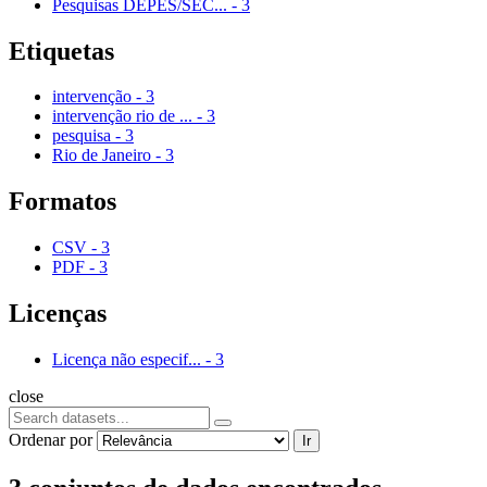
Pesquisas DEPES/SEC...
-
3
Etiquetas
intervenção
-
3
intervenção rio de ...
-
3
pesquisa
-
3
Rio de Janeiro
-
3
Formatos
CSV
-
3
PDF
-
3
Licenças
Licença não especif...
-
3
close
Ordenar por
Ir