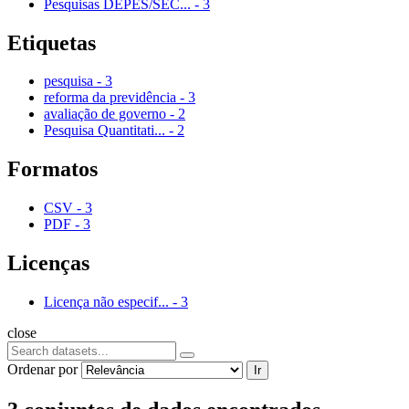
Pesquisas DEPES/SEC...
-
3
Etiquetas
pesquisa
-
3
reforma da previdência
-
3
avaliação de governo
-
2
Pesquisa Quantitati...
-
2
Formatos
CSV
-
3
PDF
-
3
Licenças
Licença não especif...
-
3
close
Ordenar por
Ir