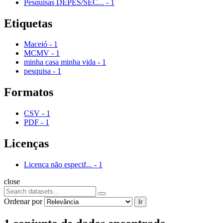
Pesquisas DEPES/SEC...
-
1
Etiquetas
Maceió
-
1
MCMV
-
1
minha casa minha vida
-
1
pesquisa
-
1
Formatos
CSV
-
1
PDF
-
1
Licenças
Licença não especif...
-
1
close
Ordenar por
Ir