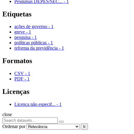
Pesquisas DEPES/SEC...
-
1
Etiquetas
ações de governo
-
1
greve
-
1
pesquisa
-
1
políticas públicas
-
1
reforma da previdência
-
1
Formatos
CSV
-
1
PDF
-
1
Licenças
Licença não especif...
-
1
close
Ordenar por
Ir