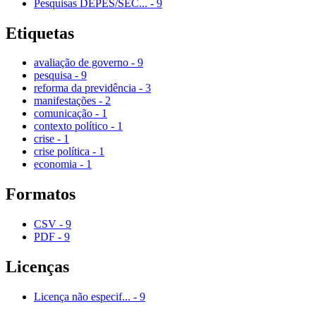
Pesquisas DEPES/SEC...
-
9
Etiquetas
avaliação de governo
-
9
pesquisa
-
9
reforma da previdência
-
3
manifestações
-
2
comunicação
-
1
contexto político
-
1
crise
-
1
crise política
-
1
economia
-
1
Formatos
CSV
-
9
PDF
-
9
Licenças
Licença não especif...
-
9