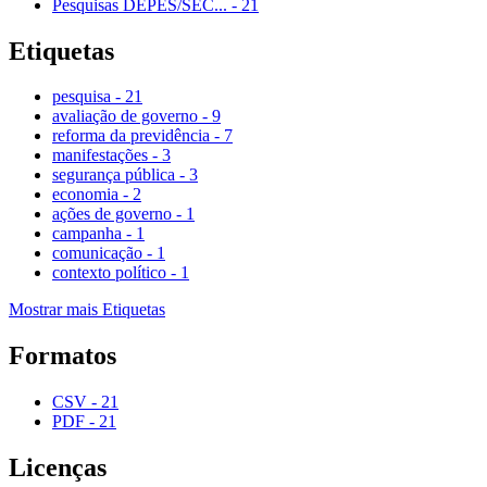
Pesquisas DEPES/SEC...
-
21
Etiquetas
pesquisa
-
21
avaliação de governo
-
9
reforma da previdência
-
7
manifestações
-
3
segurança pública
-
3
economia
-
2
ações de governo
-
1
campanha
-
1
comunicação
-
1
contexto político
-
1
Mostrar mais Etiquetas
Formatos
CSV
-
21
PDF
-
21
Licenças