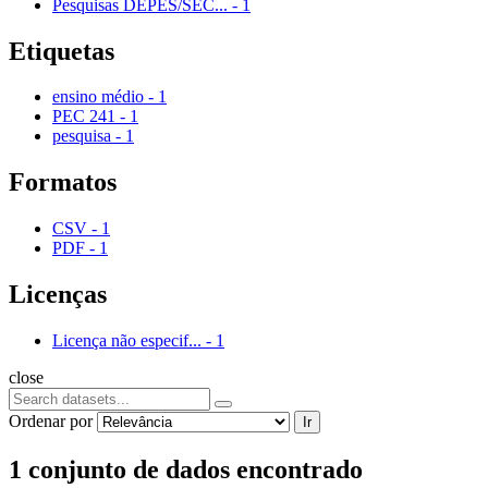
Pesquisas DEPES/SEC...
-
1
Etiquetas
ensino médio
-
1
PEC 241
-
1
pesquisa
-
1
Formatos
CSV
-
1
PDF
-
1
Licenças
Licença não especif...
-
1
close
Ordenar por
Ir
1 conjunto de dados encontrado