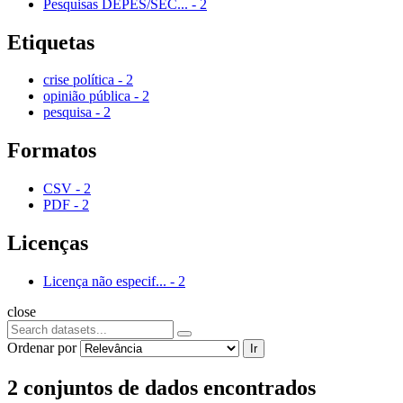
Pesquisas DEPES/SEC...
-
2
Etiquetas
crise política
-
2
opinião pública
-
2
pesquisa
-
2
Formatos
CSV
-
2
PDF
-
2
Licenças
Licença não especif...
-
2
close
Ordenar por
Ir
2 conjuntos de dados encontrados