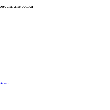
pesquisa
crise política
a API
).