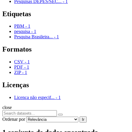
Pesquisas DEPES/SEC...
-
1
Etiquetas
PBM
-
1
pesquisa
-
1
Pesquisa Brasileira...
-
1
Formatos
CSV
-
1
PDF
-
1
ZIP
-
1
Licenças
Licença não especif...
-
1
close
Ordenar por
Ir