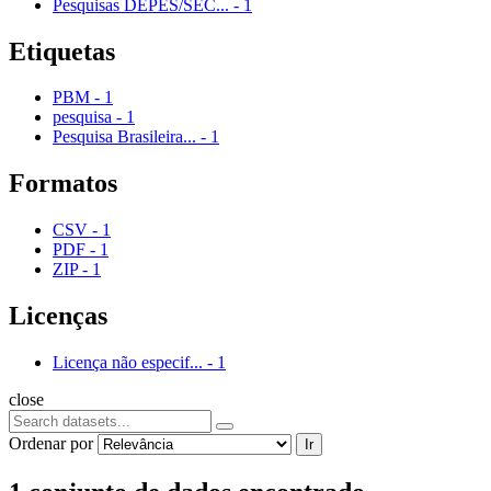
Pesquisas DEPES/SEC...
-
1
Etiquetas
PBM
-
1
pesquisa
-
1
Pesquisa Brasileira...
-
1
Formatos
CSV
-
1
PDF
-
1
ZIP
-
1
Licenças
Licença não especif...
-
1
close
Ordenar por
Ir