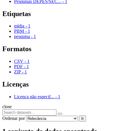
Pesquisas DEPES/SEC...
-
1
Etiquetas
mídia
-
1
PBM
-
1
pesquisa
-
1
Formatos
CSV
-
1
PDF
-
1
ZIP
-
1
Licenças
Licença não especif...
-
1
close
Ordenar por
Ir