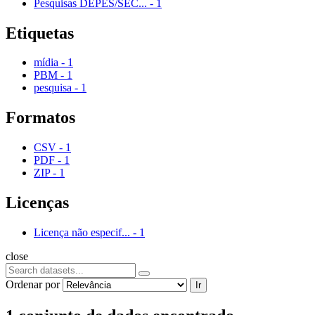
Pesquisas DEPES/SEC...
-
1
Etiquetas
mídia
-
1
PBM
-
1
pesquisa
-
1
Formatos
CSV
-
1
PDF
-
1
ZIP
-
1
Licenças
Licença não especif...
-
1
close
Ordenar por
Ir