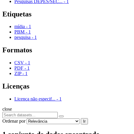
Pesquisas DEPES/SEC...
-
1
Etiquetas
mídia
-
1
PBM
-
1
pesquisa
-
1
Formatos
CSV
-
1
PDF
-
1
ZIP
-
1
Licenças
Licença não especif...
-
1
close
Ordenar por
Ir