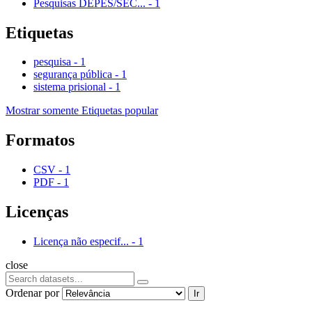
Pesquisas DEPES/SEC...
-
1
Etiquetas
pesquisa
-
1
segurança pública
-
1
sistema prisional
-
1
Mostrar somente Etiquetas popular
Formatos
CSV
-
1
PDF
-
1
Licenças
Licença não especif...
-
1
close
Ordenar por
Ir