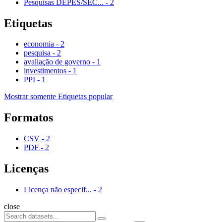
Pesquisas DEPES/SEC...
-
2
Etiquetas
economia
-
2
pesquisa
-
2
avaliação de governo
-
1
investimentos
-
1
PPI
-
1
Mostrar somente Etiquetas popular
Formatos
CSV
-
2
PDF
-
2
Licenças
Licença não especif...
-
2
close