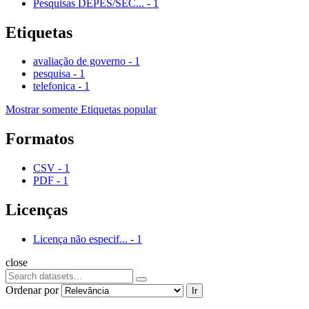
Pesquisas DEPES/SEC...
-
1
Etiquetas
avaliação de governo
-
1
pesquisa
-
1
telefonica
-
1
Mostrar somente Etiquetas popular
Formatos
CSV
-
1
PDF
-
1
Licenças
Licença não especif...
-
1
close
Ordenar por
Ir